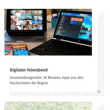
n
a
v
i
g
a
t
i
o
n
Digitaler Feierabend
Veranstaltungsreihe: 30 Minuten Input aus den
Hochschulen der Region
©