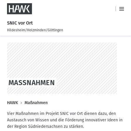
Forschung und Praxis in Südniedersachsen
HAWK
H
M
Impulsblätter
a
a
SNIC vor Ort
i
u
Hildesheim/Holzminden/Göttingen
n
p
M
D
S
t
e
i
k
n
n
r
i
a
u
e
p
v
k
t
i
t
o
g
z
s
MASSNAHMEN
a
u
t
t
m
a
i
I
g
P
o
HAWK
Maßnahmen
n
e
h
f
n
Vier Maßnahmen im Projekt SNIC vor Ort dienen dazu, den
a
a
Austausch von Wissen und die Förderung innovativer Ideen in
l
d
der Region Südniedersachsen zu stärken.
t